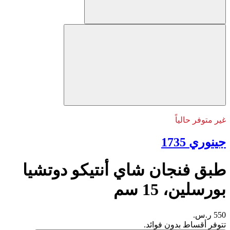
غير متوفر حالياً
جينوري 1735
طبق فنجان شاي أنتيكو دوتشيا
بورسلين، 15 سم
550 ر.س.
تتوفر أقساط بدون فوائد.