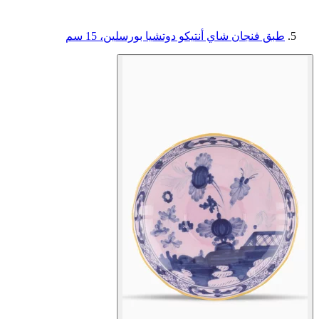
طبق فنجان شاي أنتيكو دوتشيا بورسلين، 15 سم