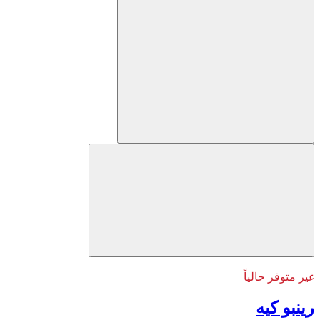
غير متوفر حالياً
رينبو كيه