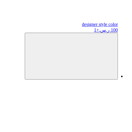
designer
style color
100 ر.س.
+1