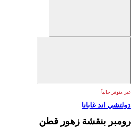
غير متوفر حالياً
دولتشي اند غابانا
رومبر بنقشة زهور قطن